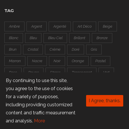
TAG
Ambre
Argent
Argenté
Art Déco
Beige
Blanc
Bleu
Bleu Ciel
Brillant
Bronze
Brun
Cristal
Crème
Doré
Gris
Marron
Nacre
Noir
Orange
Pastel
Rose
Rouge
Strass
Transparent
Vert
By continuing to use this site,
Violet
you agree to the use of cookies
for a variety of purposes,
I Agree, thanks.
including providing customized
Copyright © 2016 Trapeze.
content and traffic measurement
and analysis.
More