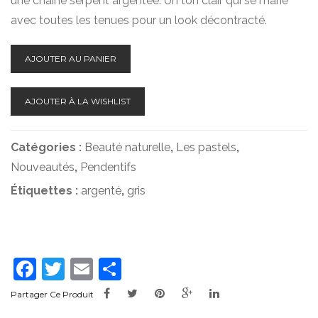
une chaîne serpent argentée. Un ton clair qui se marie
avec toutes les tenues pour un look décontracté.
AJOUTER AU PANIER
AJOUTER À LA WISHLIST
Catégories :
Beauté naturelle
,
Les pastels
,
Nouveautés
,
Pendentifs
Étiquettes :
argenté
,
gris
Facebook
Twitter
Email
Partager
Partager Ce Produit